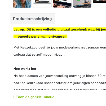
Productomschrijving
Let op: Dit is een volledig digitaal geschenk waarbij 
inlogcode per e-mail ontvangen.
Met Keuzekado geeft je jouw medewerkers niet zomaar een
cadeau dat ze zelf mogen kiezen.
Hoe werkt het
Na het plaatsen van jouw bestelling ontvang je binnen 30 m
naar de keuzekado shopdecorator om jouw eigen shopnaam te
personaliseren met jouw voorwoord of een leuk filmpje. Ook 
+ Toon de gehele inhoud
mailadressen van de ontvangers uploaden en jouw e-mailing
Je kunt de instellingen invoeren en aanpassen tot het momen