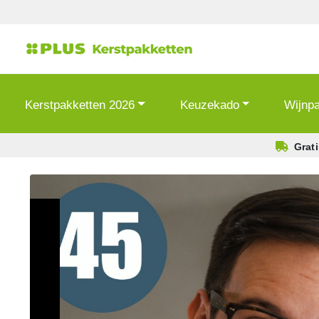
Kerstpakketten 2026
Keuzekado
Wijnp
Grat