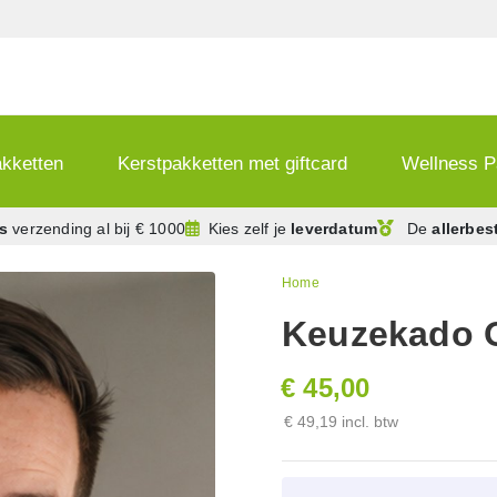
akketten
Kerstpakketten met giftcard
Wellness P
is
verzending
al bij € 1000
Kies zelf je
leverdatum
De
allerbes
Home
Keuzekado O
€ 45,00
€ 49,19 incl. btw