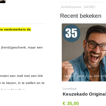
Artikelnummer: 1442851
Recent bekeken
jouw medewerkers de
 (kerst)geschenk, maar een
inuten een mail met een link
 kiezen, in te stellen en te
Leverbaar
kun je hier de e-
Keuzekado Original
 instellen en personaliseren.
€ 35,00
t je de mailing wilt laten