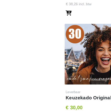
€ 38,26 incl. btw
p nog niet volledig hebt
ouw persoonlijke mail en
ssen, goede doelen en
Leverbaar
Keuzekado Original
€ 30,00