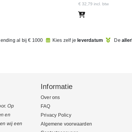
€ 32,79 incl. btw
zending
al bij € 1000
Kies zelf je
leverdatum
De
alle
met de getoonde code. Met dit
Informatie
n de webshop.
Over ons
oor. Op
FAQ
en en
Privacy Policy
en wij een
Algemene voorwaarden