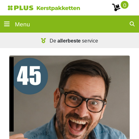
0
Menu
De
allerbeste
service