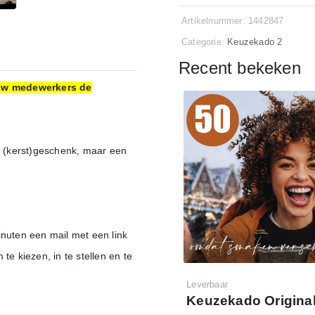
Artikelnummer: 1442847
Categorie:
Keuzekado 2
Recent bekeken
jouw medewerkers de
 (kerst)geschenk, maar een
inuten een mail met een link
 kiezen, in te stellen en te
kun je hier de e-
Leverbaar
 instellen en personaliseren.
Keuzekado Original