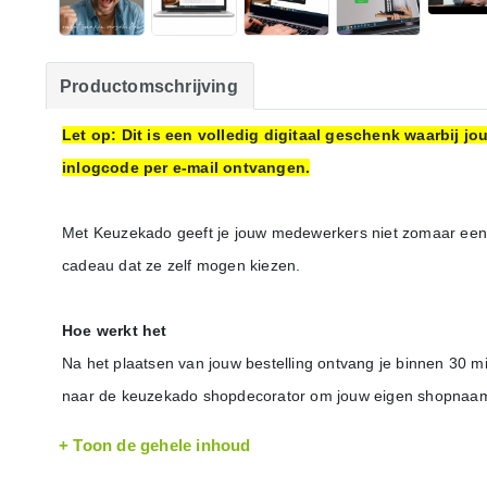
Productomschrijving
Let op: Dit is een volledig digitaal geschenk waarbij 
inlogcode per e-mail ontvangen.
Met Keuzekado geeft je jouw medewerkers niet zomaar een
cadeau dat ze zelf mogen kiezen.
Hoe werkt het
Na het plaatsen van jouw bestelling ontvang je binnen 30 m
naar de keuzekado shopdecorator om jouw eigen shopnaam te
personaliseren met jouw voorwoord of een leuk filmpje. Ook 
+ Toon de gehele inhoud
mailadressen van de ontvangers uploaden en jouw e-mailing