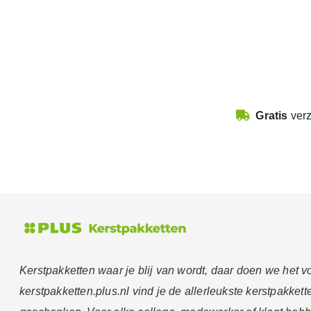
30 dagen zichttermijn
Toch niet blij met je keuze?
Ruilen kan, altijd!
Gratis Reminder Service
Dat is wel zo attent
Gratis
ver
100% Ontzorging
Daar doen we het voor
Klik op onderstaande link voor de
demo-website
en log in 
budget hebben uw medewerkers
700 punten
te besteden 
www.keuzekado.com
Kerstpakketten waar je blij van wordt, daar doen we het v
Inloggegevens:
kerstpakketten.plus.nl vind je de allerleukste kerstpakkett
E-mail : je eigen emailadres