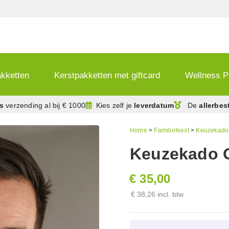
akketten
Kerstpakketten met giftcard
Wellness P
is
verzending
al bij € 1000
Kies zelf je
leverdatum
De
allerbes
Home
>
Familiefeest
>
Keuzekado
Keuzekado O
€ 35,00
€ 38,26 incl. btw