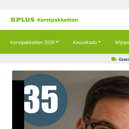
Kerstpakketten 2026
Keuzekado
Wijnp
Grat