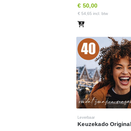
t je de mailing wilt laten
€ 50,00
op nog niet volledig hebt
€ 54,65 incl. btw
ouw persoonlijke mail en
ssen, goede doelen en
Leverbaar
Keuzekado Original