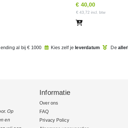
€ 40,00
€ 43,72 incl. btw
zending
al bij € 1000
Kies zelf je
leverdatum
De
alle
met de getoonde code. Met dit
in de webshop.
Informatie
Over ons
oor. Op
FAQ
en en
Privacy Policy